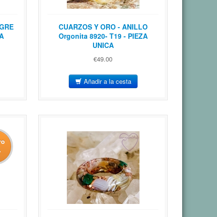
IGRE
CUARZOS Y ORO - ANILLO
CA
Orgonita 8920- T19 - PIEZA
UNICA
€49.00
Añadir a la cesta
ro
%