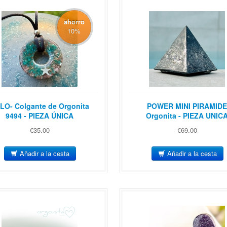
ahorro
10
%
LO- Colgante de Orgonita
POWER MINI PIRAMID
9494 - PIEZA ÚNICA
Orgonita - PIEZA UNIC
€35.00
€69.00
Añadir a la cesta
Añadir a la cesta