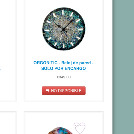
E
ORGONITIC - Reloj de pared -
A
SÓLO POR ENCARGO
€349.00
NO DISPONIBLE