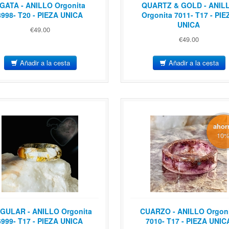
GATA - ANILLO Orgonita
QUARTZ & GOLD - ANIL
8998- T20 - PIEZA UNICA
Orgonita 7011- T17 - PIE
UNICA
€49.00
€49.00
Añadir a la cesta
Añadir a la cesta
ahor
10
NGULAR - ANILLO Orgonita
CUARZO - ANILLO Orgon
6999- T17 - PIEZA UNICA
7010- T17 - PIEZA UNIC