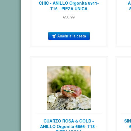
CHIC - ANILLO Orgonita 8911-
A
T16 - PIEZA UNICA
€56.99
Añadir a la cesta
CUARZO ROSA & GOLD -
SI
ANILLO Orgonita 6666- T18 -