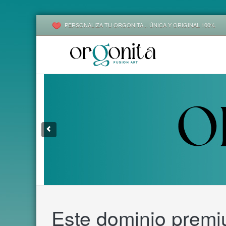
PERSONALIZA TU ORGONITA... ÚNICA Y ORIGINAL 100%
1
2
3
Este dominio premiu
4
5