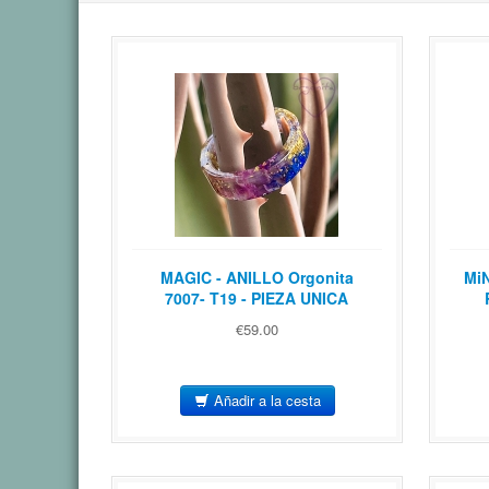
MAGIC - ANILLO Orgonita
Mi
7007- T19 - PIEZA UNICA
€59.00
Añadir a la cesta