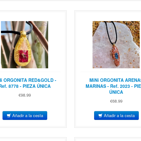
Ni ORGONITA RED&GOLD -
MiNi ORGONITA ARENA
Ref. 8778 - PIEZA ÚNICA
MARINAS - Ref. 2023 - PI
ÚNICA
€98.99
€68.99
Añadir a la cesta
Añadir a la cesta