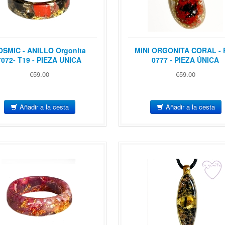
OSMIC - ANILLO Orgonita
MiNi ORGONITA CORAL - R
7072- T19 - PIEZA UNICA
0777 - PIEZA ÚNICA
€59.00
€59.00
Añadir a la cesta
Añadir a la cesta