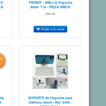
LO
TRENDY - ANILLO Orgonita
ZA
8908- T16 - PIEZA UNICA
€56.99
Añadir a la cesta
ro
%
ita
SOPORTE de Orgonita para
A
teléfono móvil - Ref. 4445 -