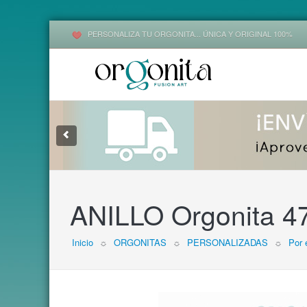
PERSONALIZA TU ORGONITA... ÚNICA Y ORIGINAL 100%
1
2
3
ANILLO Orgonita 4
Inicio
☼
ORGONITAS
☼
PERSONALIZADAS
☼
Por 