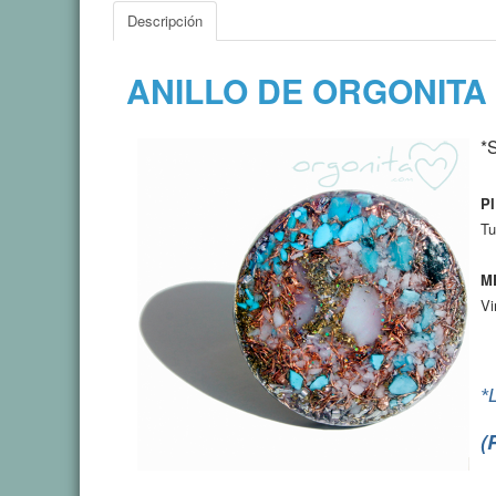
Descripción
ANILLO DE ORGONIT
*
P
Tu
M
Vi
*
(