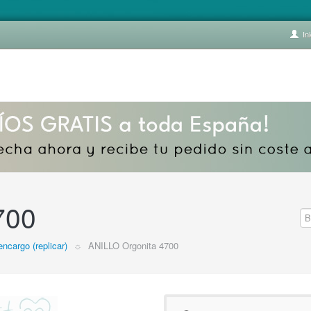
Ini
700
encargo (replicar)
☼
ANILLO Orgonita 4700