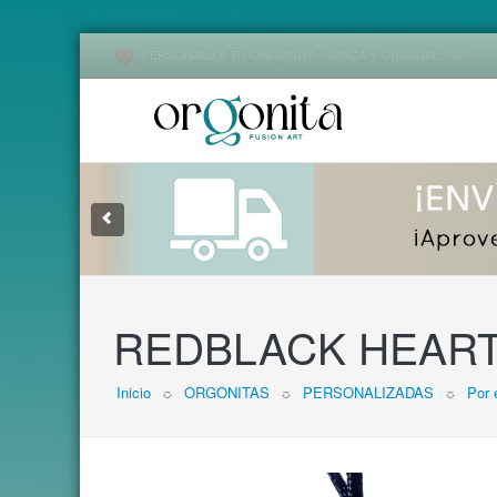
PERSONALIZA TU ORGONITA... ÚNICA Y ORIGINAL 100%
1
2
3
REDBLACK HEART -
Inicio
☼
ORGONITAS
☼
PERSONALIZADAS
☼
Por 