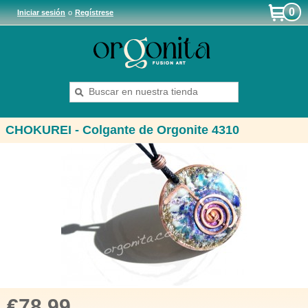
0
Iniciar sesión
o
Regístrese
CHOKUREI - Colgante de Orgonite 4310
€78.99