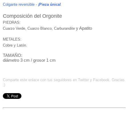
Colgante reversible -
¡Pieza única!
Composición del Orgonite
PIEDRAS:
y Apatito
Cuarzo Verde, Cuarzo Blanco, Carburandite
METALES:
Cobre y Latón.
TAMAÑO:
diámetro 3 cm / grosor 1 cm
Comparte este enlace con tus seguidores en Twitter y Facebook. Gracias
;)