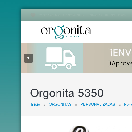
PERSONALIZA TU ORGONITA... ÚNICA Y ORIGINAL 100%
1
2
3
Orgonita 5350
Inicio
☼
ORGONITAS
☼
PERSONALIZADAS
☼
Por 