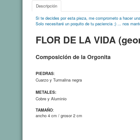
Descripción
Si te decides por esta pieza, me comprometo
a hacer una
Solo necesitaré
un poquito de tu paciencia ;) ... nos man
FLOR DE LA VIDA (geom
Composición de la Orgonita
PIEDRAS
:
Cuarzo
y Turmalina negra
METALES:
Cobre
y Aluminio
TAMAÑO
:
ancho 4 cm / grosor 2 cm