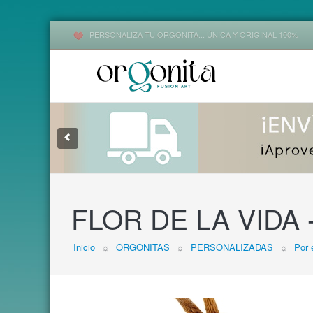
PERSONALIZA TU ORGONITA... ÚNICA Y ORIGINAL 100%
1
2
3
FLOR DE LA VIDA -
Inicio
☼
ORGONITAS
☼
PERSONALIZADAS
☼
Por 