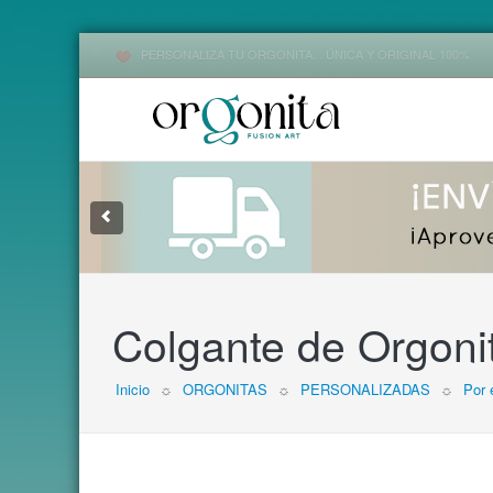
PERSONALIZA TU ORGONITA... ÚNICA Y ORIGINAL 100%
1
2
3
Colgante de Orgoni
Inicio
☼
ORGONITAS
☼
PERSONALIZADAS
☼
Por 