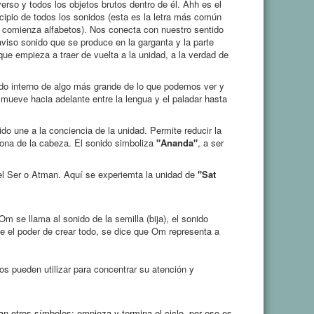
verso y todos los objetos brutos dentro de él.
Ahh es el
ncipio de todos los sonidos (esta es la letra más común
 comienza alfabetos).
Nos conecta con nuestro sentido
viso sonido que se produce en la garganta y la parte
 que empieza a traer de vuelta a la unidad, a la verdad de
do interno de algo más grande de lo que podemos ver y
mueve hacia adelante entre la lengua y el paladar hasta
ido une a la conciencia de la unidad.
Permite reducir la
rona de la cabeza.
El sonido simboliza
"Ananda"
, a ser
el Ser o Atman.
Aquí se experiemta la unidad de
"Sat
 Om se llama al sonido de la semilla (bija), el sonido
e el poder de crear todo, se dice que
Om representa a
os pueden utilizar para concentrar su atención y
san otros símbolos; empieza y termina el ciclo, por eso es