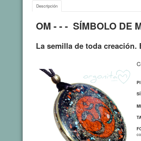
Descripción
OM - - - SÍMBOLO DE 
La semilla de toda creación. 
C
P
S
M
T
F
co