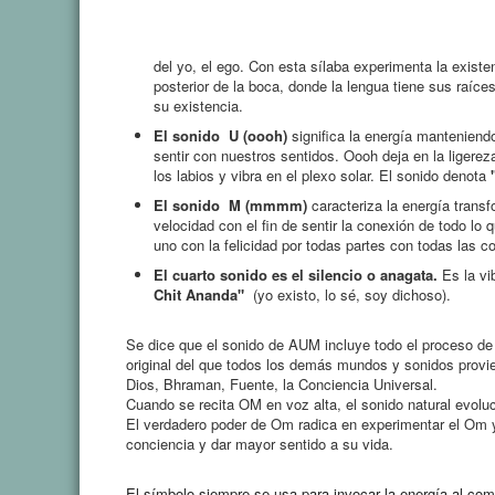
del yo, el ego.
Con esta sílaba experimenta la existe
posterior de la boca, donde la lengua tiene sus raíce
su existencia.
El sonido
U (oooh)
significa la energía manteniendo
sentir con nuestros sentidos.
Oooh deja en la ligereza
los labios y vibra en el plexo solar.
El sonido denota
El sonido
M (mmmm)
caracteriza la energía trans
velocidad con el fin de sentir la conexión de todo lo 
uno con la felicidad por todas partes con todas las c
El cuarto sonido es el silencio o anagata.
Es la vi
Chit Ananda"
(yo existo, lo sé, soy dichoso).
Se dice que el sonido de AUM incluye todo el proceso de
original del que todos los demás mundos y sonidos prov
Dios, Bhraman, Fuente, la Conciencia Universal.
Cuando se recita OM en voz alta, el sonido natural evolu
El verdadero poder de Om radica en experimentar el Om 
conciencia y dar mayor sentido a su vida.
El símbolo siempre se usa para invocar la energía al com