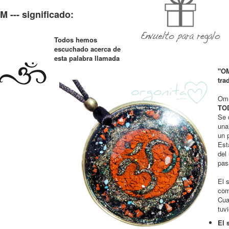
M --- significado:
Todos hemos
escuchado acerca de
esta palabra llamada
"O
tra
Om 
TO
Se 
una
un 
Est
del
pas
El 
com
Cua
tuv
El 