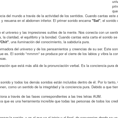
uni
pri
que
ncia del mundo a través de la actividad de los sentidos.
Cuando cantas este a
s y resuena en el abdomen inferior.
El primer sonido encarna
"Sat"
, el sonido
 el universo y las impresiones sutiles de la mente.
Nos conecta con un senti
, la claridad, el equilibrio y la bondad.
Cuando cantas esta carta el sonido se 
"Chit"
, una iluminación del conocimiento, la sabiduría pura.
formadora del universo y de los pensamientos y creencias de su ser.
Este son
que es.
El sonido "mmmm" se produce por el cierre de los labios y vibra la co
osas.
bración que está más allá de la pronunciación verbal.
Es la conciencia pura d
 sonido y todos los demás sonidos están incluidos dentro de él.
Por lo tanto,
ienen,
como un sentido de la integridad y la conciencia pura
.
Debido a que tien
ciona a través de las fases correspondientes a las tres letras AUM.
ya que e
s una herramienta increíble que todas las personas de todos los cred
enzar la sesión, y es el que va al inicio y al final, de secuencias donde se u