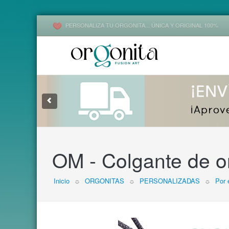
PERSONALIZA TU ORGONITA... ÚNICA Y ORIGINAL 100%
1
2
3
OM - Colgante de o
Inicio
☼
ORGONITAS
☼
PERSONALIZADAS
☼
Por 