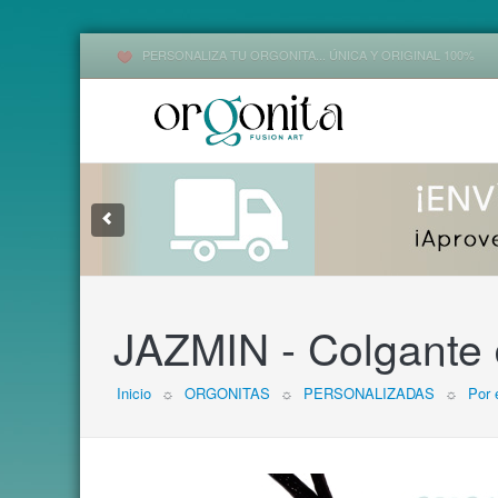
PERSONALIZA TU ORGONITA... ÚNICA Y ORIGINAL 100%
1
2
3
JAZMIN - Colgante 
Inicio
☼
ORGONITAS
☼
PERSONALIZADAS
☼
Por 