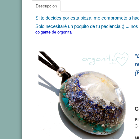
Descripción
Si te decides por esta pieza, me comprometo
a hac
Solo necesitaré
un poquito de tu paciencia ;) ... n
colgante de orgonita
*
r
(
C
P
Ci
M