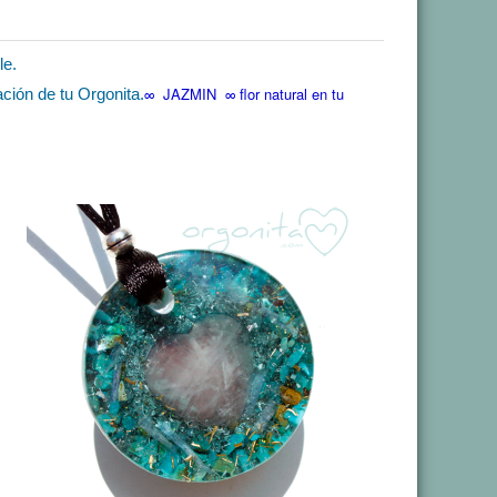
le.
∞ JAZMIN ∞ flor natural en tu
ación de tu Orgonita.