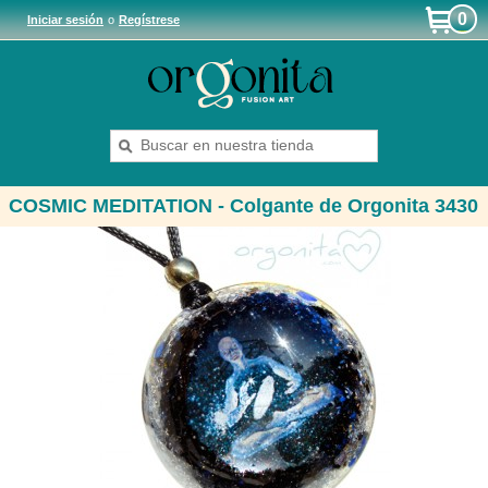
0
Iniciar sesión
o
Regístrese
COSMIC MEDITATION - Colgante de Orgonita 3430