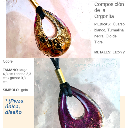
Composición
de la
Orgonita
Cuarzo
PIEDRAS
:
blanco, Turmalina
negra, Ojo de
Tigre.
Latón y
METALES:
Cobre
TAMAÑO
: largo
4,8 cm / ancho 3,3
cm / grosor 0,8
cm.
SÍMBOLO
: gota
* (Pieza
única,
diseño