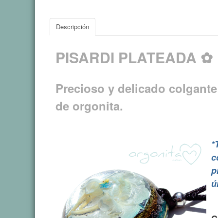
Descripción
PISARDI PLATEADA ✿
Precioso y delicado colgante 
de orgonita.
*
c
p
ú