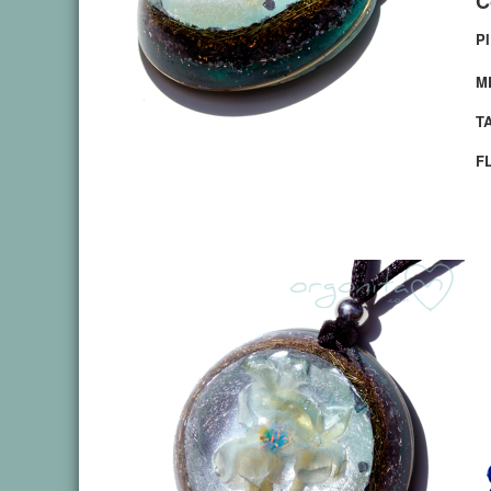
C
P
M
T
F