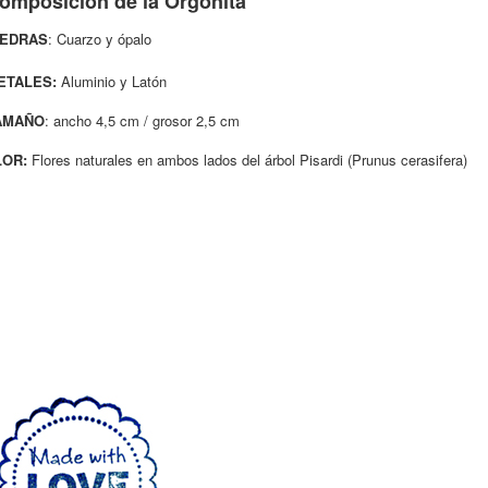
omposición de la Orgonita
IEDRAS
:
Cuarzo y ópalo
ETALES:
Aluminio y Latón
AMAÑO
: ancho 4,5 cm / grosor 2,5 cm
LOR:
Flores naturales en ambos lados del árbol Pisardi (Prunus cerasifera)