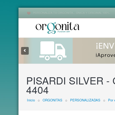
PERSONALIZA TU ORGONITA... ÚNICA Y ORIGINAL 100%
1
2
3
PISARDI SILVER - C
4404
Inicio
☼
ORGONITAS
☼
PERSONALIZADAS
☼
Por 