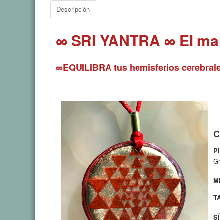
Descripción
∞ SRI YANTRA ∞ El man
∞EQUILIBRA tus hemisferios cerebrales
C
P
Gr
M
T
S