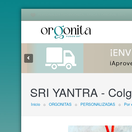
PERSONALIZA TU ORGONITA... ÚNICA Y ORIGINAL 100%
1
2
3
SRI YANTRA - Colg
Inicio
☼
ORGONITAS
☼
PERSONALIZADAS
☼
Por 