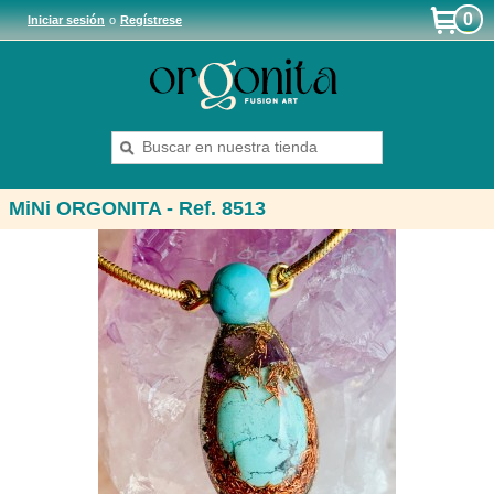
0
Iniciar sesión
o
Regístrese
MiNi ORGONITA - Ref. 8513