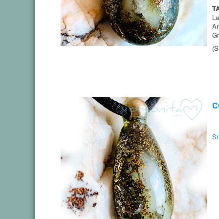
T
La
An
Gr
(S
C
Si