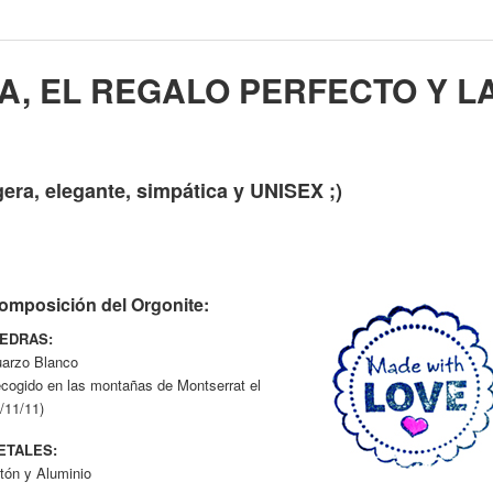
A, EL REGALO PERFECTO Y L
era, elegante, simpática y UNISEX ;)
omposición del Orgonite:
IEDRAS:
arzo Blanco
ecogido en las montañas de Montserrat el
/11/11)
ETALES:
tón y Aluminio