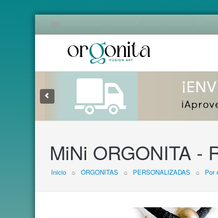
PERSONALIZA TU ORGONITA... ÚNICA Y ORIGINAL 100%
1
2
3
MiNi ORGONITA - R
Inicio
☼
ORGONITAS
☼
PERSONALIZADAS
☼
Por 