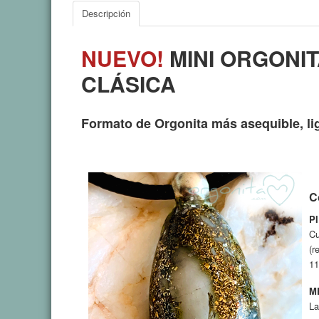
Descripción
NUEVO!
MINI ORGONIT
CLÁSICA
Formato de Orgonita más asequible, lig
C
P
Cu
(r
11
M
La