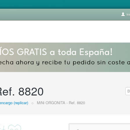
Ini
ef. 8820
encargo (replicar)
☼
MiNi ORGONITA - Ref. 8820