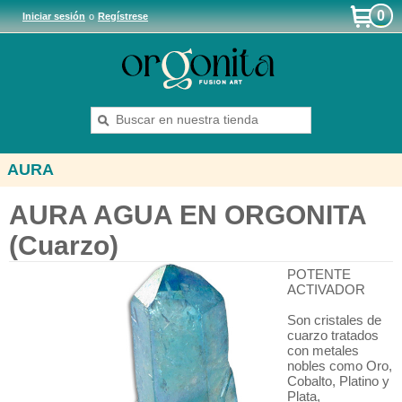
0
Iniciar sesión
o
Regístrese
AURA
AURA AGUA EN ORGONITA
(Cuarzo)
POTENTE
ACTIVADOR
Son cristales de
cuarzo tratados
con metales
nobles como Oro,
Cobalto, Platino y
Plata,