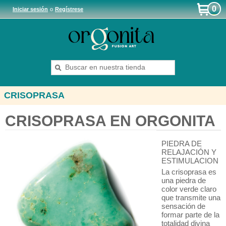
0
Iniciar sesión
o
Regístrese
CRISOPRASA
CRISOPRASA EN ORGONITA
PIEDRA DE
RELAJACIÓN Y
ESTIMULACION
La crisoprasa es
una piedra de
color verde claro
que transmite una
sensación de
formar parte de la
totalidad divina