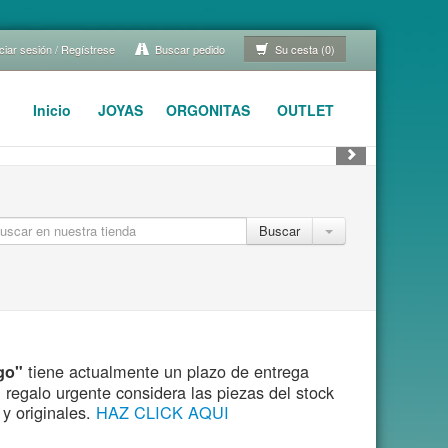
ciar sesión / Regístrese
Buscar pedido
Su cesta (0)
Inicio
JOYAS
ORGONITAS
OUTLET
Buscar
tiene actualmente un plazo de entrega
go"
egalo urgente considera las piezas del stock
y originales.
HAZ CLICK AQUI