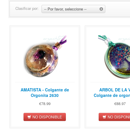
Clasificar por:
-- Por favor, seleccione --
AMATISTA - Colgante de
ARBOL DE LA V
Orgonita 2630
Colgante de orgon
€78.99
€88.97
NO DISPONIBLE
NO DISPON