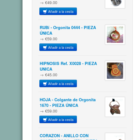
→ €49.00
Añadir a la cesta
RUBí - Orgonita 0444 - PIEZA
ÚNICA
→ €59.00
Añadir a la cesta
HIPNOSIS Ref. X0028 - PIEZA
UNICA
→ €45.00
Añadir a la cesta
HOJA - Colgante de Orgonita
1670 - PIEZA ÚNICA
→ €59.00
Añadir a la cesta
CORAZON - ANILLO CON