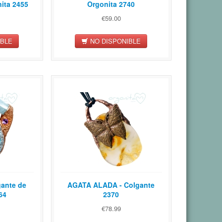
ita 2455
Orgonita 2740
€59.00
IBLE
NO DISPONIBLE
ante de
AGATA ALADA - Colgante
64
2370
€78.99