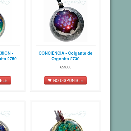
XION -
CONCIENCIA - Colgante de
ita 2750
Orgonita 2730
€59.00
IBLE
NO DISPONIBLE