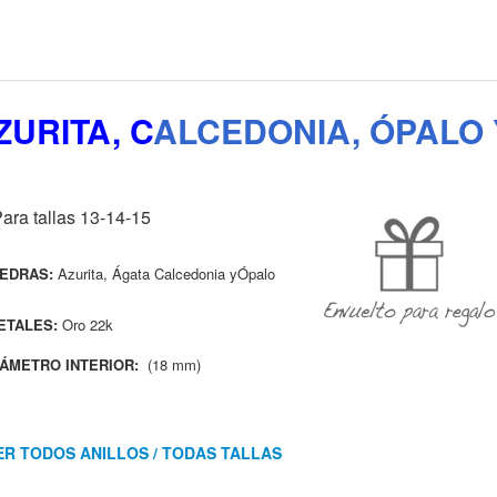
ZURITA, C
ALCEDONIA, ÓPALO 
ara talla
s 13-14-15
IEDRAS:
Azurita, Ágata Calcedonia yÓpalo
ETALES:
Oro 22k
IÁMETRO INTERIOR:
(18 mm)
ER TODOS ANILLOS / TODAS TALLAS