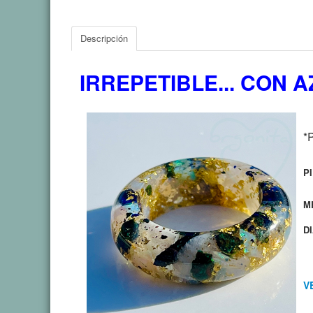
Descripción
IRREPETIBLE... CON A
*P
P
M
D
V