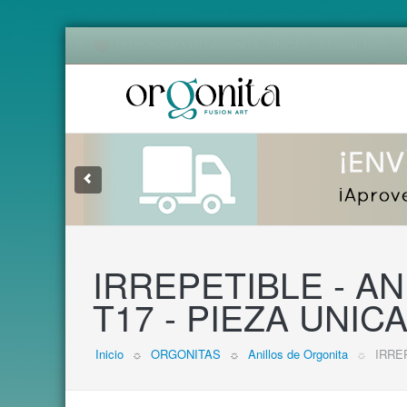
PERSONALIZA TU ORGONITA... ÚNICA Y ORIGINAL 100%
1
2
3
IRREPETIBLE - ANI
T17 - PIEZA UNIC
Inicio
☼
ORGONITAS
☼
Anillos de Orgonita
☼
IRREP