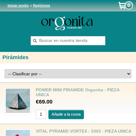
0
Iniciar sesión
o
Regístrese
Pirámides
POWER MINI PIRAMIDE Orgonita - PIEZA
UNICA
€69.00
VITAL PYRAMID VORTEX - 3303 - PIEZA UNICA