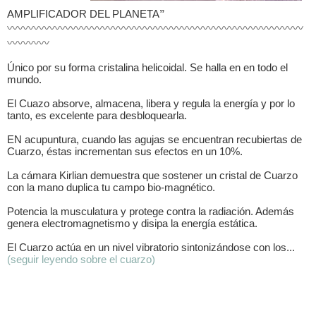
AMPLIFICADOR DEL PLANETA
”
〰〰〰〰〰〰〰〰〰〰〰〰〰〰〰〰〰〰〰〰〰〰〰〰〰〰〰〰
〰〰〰〰
Único por su forma cristalina helicoidal. Se halla en en todo el
mundo.
El Cuazo absorve, almacena, libera y regula la energía y por lo
tanto, es excelente para desbloquearla.
EN acupuntura, cuando las agujas se encuentran recubiertas de
Cuarzo, éstas incrementan sus efectos en un 10%.
La cámara Kirlian demuestra que sostener un cristal de Cuarzo
con la mano duplica tu campo bio-magnético.
Potencia la musculatura y protege contra la radiación. Además
genera electromagnetismo y disipa la energía estática.
El Cuarzo actúa en un nivel vibratorio sintonizándose con los...
(seguir leyendo sobre el cuarzo)