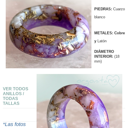
PIEDRAS:
Cuarzo
blanco
METALES: Cobre
y
Latón
DIÁMETRO
INTERIOR:
(18
mm)
VER TODOS
ANILLOS /
TODAS
TALLAS
*Las fotos