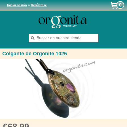
0
Iniciar sesión
o
Regístrese
Colgante de Orgonite 1025
€68.99