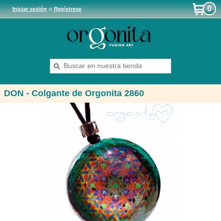
0
Iniciar sesión
o
Regístrese
DON - Colgante de Orgonita 2860