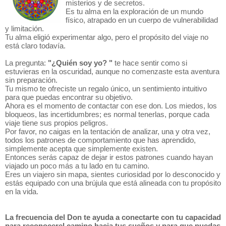
misterios y de secretos.
Es tu alma en la exploración de un mundo
físico, atrapado en un cuerpo de vulnerabilidad
y limitación.
Tu alma eligió experimentar algo, pero el propósito del viaje no
está claro todavía.
La pregunta:
"¿Quién soy yo? "
te hace sentir como si
estuvieras en la oscuridad, aunque no comenzaste esta aventura
sin preparación.
Tu mismo te ofreciste un regalo único, un sentimiento intuitivo
para que puedas encontrar su objetivo.
Ahora es el momento de contactar con ese don. Los miedos, los
bloqueos, las incertidumbres; es normal tenerlas, porque cada
viaje tiene sus propios peligros.
Por favor, no caigas en la tentación de analizar, una y otra vez,
todos los patrones de comportamiento que has aprendido,
simplemente acepta que simplemente existen.
Entonces serás capaz de dejar ir estos patrones cuando hayan
viajado un poco más a tu lado en tu camino.
Eres un viajero sin mapa, sientes curiosidad por lo desconocido y
estás equipado con una brújula que está alineada con tu propósito
en la vida.
La frecuencia del Don te ayuda a conectarte con tu capacidad
para reconocerel camino hacia tus sueños y para que puedas