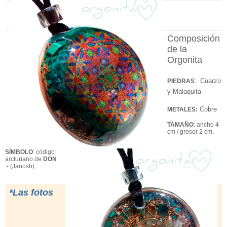
Composición
de la
Orgonita
Cuarzo
PIEDRAS
:
y Malaquita
Cobre
METALES:
TAMAÑO
: ancho 4
cm / grosor 2 cm.
SÍMBOLO
: código
arcturiano de
DON
-
(Janosh)
*Las fotos