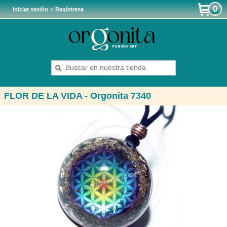
0
Iniciar sesión
o
Regístrese
FLOR DE LA VIDA - Orgonita 7340