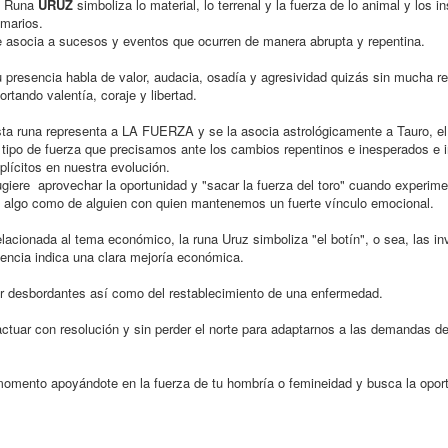
a Runa
URUZ
simboliza lo material, lo terrenal y la fuerza de lo animal y los in
imarios.
 asocia a sucesos y eventos que ocurren de manera abrupta y repentina.
 presencia habla de valor, audacia, osadía y agresividad quizás sin mucha re
ortando valentía, coraje y libertad.
ta runa representa a LA FUERZA y se la asocia astrológicamente a Tauro, el 
 tipo de fuerza que precisamos ante los cambios repentinos e inesperados e i
plícitos en nuestra evolución.
giere aprovechar la oportunidad y "sacar la fuerza del toro" cuando experi
 algo como de alguien con quien mantenemos un fuerte vínculo emocional.
lacionada al tema económico, la runa Uruz simboliza "el botín", o sea, las i
encia indica una clara mejoría económica.
or desbordantes así como del restablecimiento de una enfermedad.
actuar con resolución y sin perder el norte para adaptarnos a las demandas 
omento apoyándote en la fuerza de tu hombría o femineidad y busca la oport