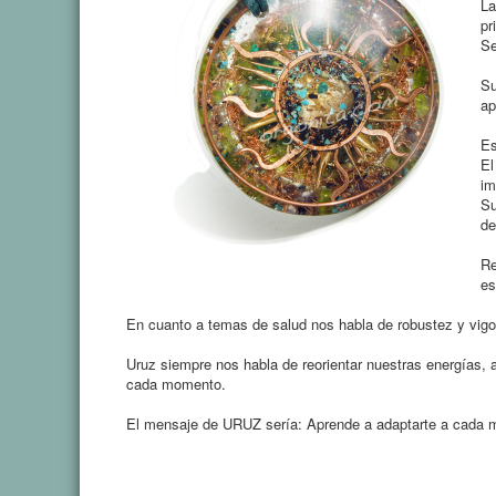
L
pr
Se
Su
ap
Es
El
im
Su
de
Re
es
En cuanto a temas de salud nos habla de robustez y vig
Uruz siempre nos habla de reorientar nuestras energías, 
cada momento.
El mensaje de URUZ sería: Aprende a adaptarte a cada m