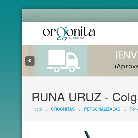
PERSONALIZA TU ORGONITA... ÚNICA Y ORIGINAL 100%
1
2
3
RUNA URUZ - Colga
Inicio
☼
ORGONITAS
☼
PERSONALIZADAS
☼
Por 