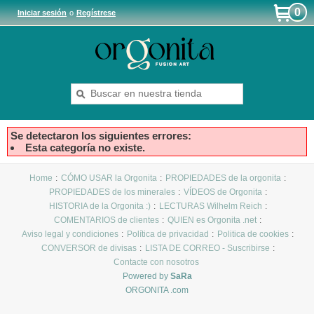
0
Iniciar sesión
o
Regístrese
Se detectaron los siguientes errores:
Esta categoría no existe.
Home
CÓMO USAR la Orgonita
PROPIEDADES de la orgonita
PROPIEDADES de los minerales
VÍDEOS de Orgonita
HISTORIA de la Orgonita :)
LECTURAS Wilhelm Reich
COMENTARIOS de clientes
QUIEN es Orgonita .net
Aviso legal y condiciones
Política de privacidad
Politica de cookies
CONVERSOR de divisas
LISTA DE CORREO - Suscribirse
Contacte con nosotros
Powered by
SaRa
ORGONITA .com