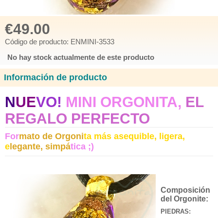
€49.00
Código de producto: ENMINI-3533
No hay stock actualmente de este producto
Información de producto
N
UE
VO!
MINI ORGONITA,
EL
REGALO PERFECTO
For
mato de Orgoni
ta más asequible, ligera,
e
legante, simpá
tica ;)
Composición
del Orgonite:
PIEDRAS: