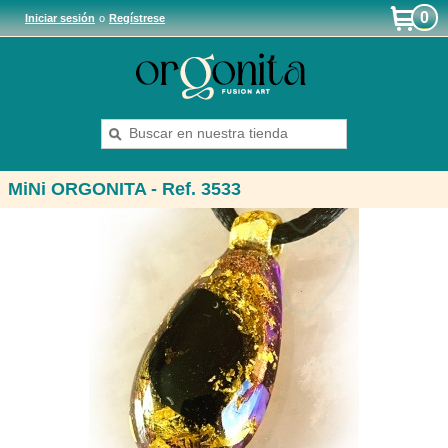
0
Iniciar sesión
o
Regístrese
MiNi ORGONITA - Ref. 3533