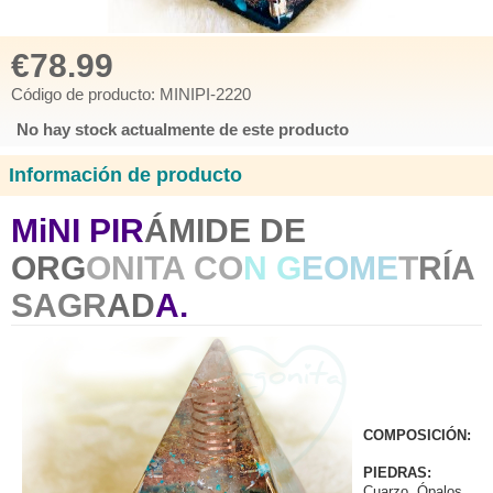
€78.99
Código de producto: MINIPI-2220
No hay stock actualmente de este producto
Información de producto
MiNI PIR
ÁMIDE DE
ORG
ONITA CO
N G
EOME
T
RÍA
SAGR
AD
A.
COMPOSICIÓN:
PIEDRAS:
Cuarzo, Ópalos,