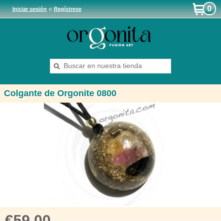
0
Iniciar sesión
o
Regístrese
Colgante de Orgonite 0800
€59.00