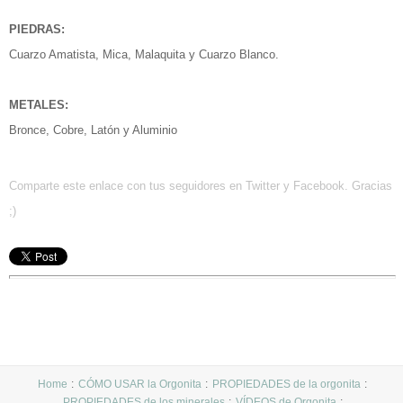
PIEDRAS:
Cuarzo Amatista, Mica, Malaquita y Cuarzo Blanco.
METALES:
Bronce,
C
obre, Latón y
A
luminio
Comparte este enlace con tus seguidores en Twitter y Facebook. Gracias
;)
Home
CÓMO USAR la Orgonita
PROPIEDADES de la orgonita
PROPIEDADES de los minerales
VÍDEOS de Orgonita