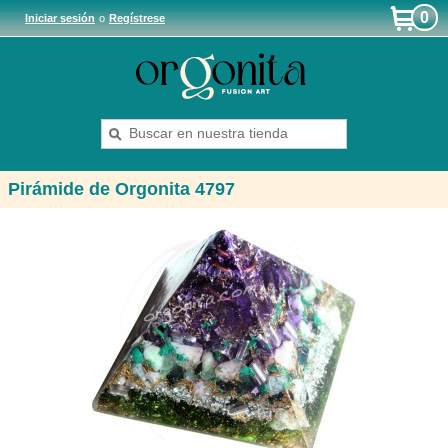
0
Iniciar sesión
o
Regístrese
Pirámide de Orgonita 4797