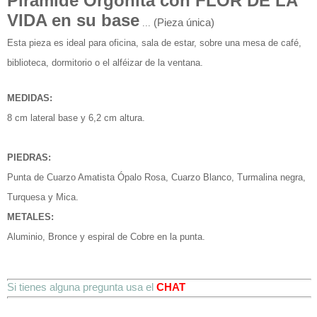
Pirámide Orgonita con FLOR DE LA
VIDA en su base
(Pieza única)
...
Esta pieza es i
deal para oficina, sala de estar,
sobre una mesa de café,
biblioteca, dormitorio o el alféizar de la ventana.
MEDIDAS:
8 cm lateral base y 6,2 cm altura.
PIEDRAS:
Punta de Cuarzo Amatista Ópalo Rosa, Cuarzo Blanco, Turmalina negra,
Turquesa y
Mica.
METALES:
A
luminio
, Bronce y espiral de Cobre en la punta.
Si tienes alguna pregunta usa el
CHAT